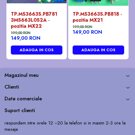
TP.MS3663S.PB781
TP.MS3663S.PB818 -
3MS663L0S2A -
pozitia MX21
pozitia MX22
199,00 RON
149,00 RON
199,00 RON
149,00 RON
ADAUGA IN COS
ADAUGA IN COS
Magazinul meu
Clienti
Date comerciale
Suport clienti
raspundem intre orele 12 ~20 la telefon si in maxim 2-3 ore la
mesaje