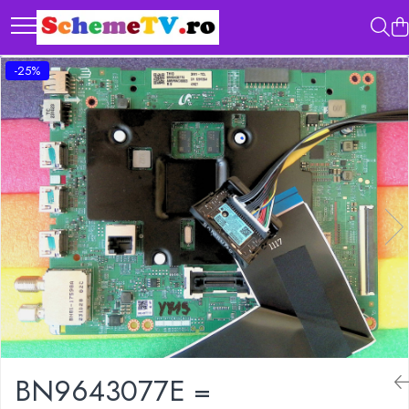
-25%
BN9643077E =