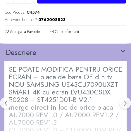
Cod Produs:
C4574
Ai nevoie de ajutor?
0762008823
Adauga la Favorite
Cere informatii
Descriere
SE POATE MODIFICA PENTRU ORICE
ECRAN = placa de baza OE din tv
NOU SAMSUNG UE43CU7090UXZT
SMART 4K cu ecran LVU430CSDX
E0208 = ST4251D01-B V2.1
merge direct in loc de orice placa
AU7000 REV1.0 / AU7000 REV1.2 /
AU7000 REV1.3
CU7000 REV1.0 = CU7000_JDM REV