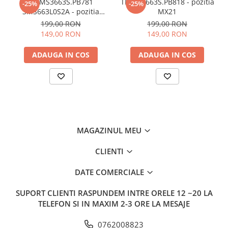
TP.MS3663S.PB781
TP.MS3663S.PB818 - pozitia
-25%
-25%
3MS663L0S2A - pozitia
MX21
MX22
199,00 RON
199,00 RON
149,00 RON
149,00 RON
ADAUGA IN COS
ADAUGA IN COS
MAGAZINUL MEU
CLIENTI
DATE COMERCIALE
SUPORT CLIENTI
RASPUNDEM INTRE ORELE 12 ~20 LA
TELEFON SI IN MAXIM 2-3 ORE LA MESAJE
0762008823