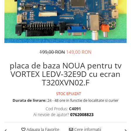
199,00 RON
149,00 RON
placa de baza NOUA pentru tv
VORTEX LEDV-32E9D cu ecran
T320XVN02.F
STOC EPUIZAT
Durata de livrare:
24 - 48 ore in functie de localitate si curier
Cod Produs:
C4091
Ai nevoie de ajutor?
0762008823
Adauga la Favorite
Cere informatii