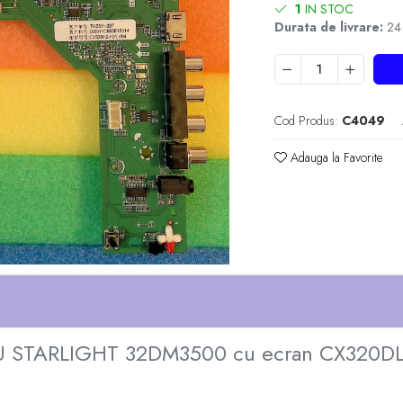
1
IN STOC
Durata de livrare:
24 -
Cod Produs:
C4049
Adauga la Favorite
 NOU STARLIGHT 32DM3500 cu ecran CX320