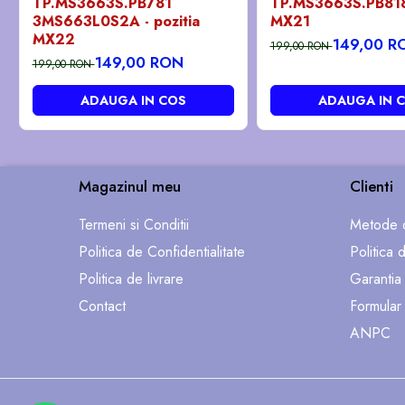
TP.MS3663S.PB781
TP.MS3663S.PB818 
3MS663L0S2A - pozitia
MX21
MX22
149,00 R
199,00 RON
149,00 RON
199,00 RON
ADAUGA IN COS
ADAUGA IN 
Magazinul meu
Clienti
Termeni si Conditii
Metode d
Politica de Confidentialitate
Politica 
Politica de livrare
Garantia
Contact
Formular
ANPC