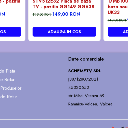
- pozitia
STV512E32 Placa de Baza
17MB100
TV - pozitia GG149 GG638
baza noua
UK33
ON
149,00 RON
199,00 RON
149,00 RON
COS
ADAUGA IN COS
AD
Date comerciale
e Plata
SCHEMETV SRL
J38/1280/2021
de Retur
45320552
 Produselor
str Mihai Viteazu 69
 de Retur
Ramnicu-Valcea, Valcea