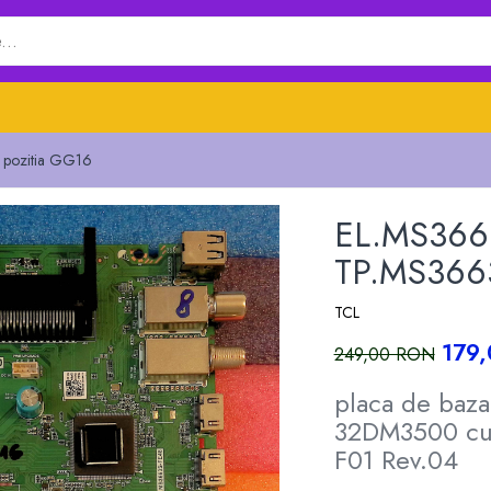
 pozitia GG16
EL.MS366
TP.MS3663
TCL
179
249,00 RON
placa de baz
32DM3500 cu
F01 Rev.04