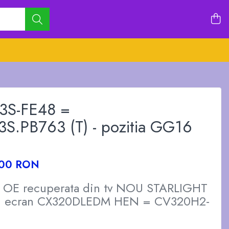
3S-FE48 =
S.PB763 (T) - pozitia GG16
,00 RON
a OE recuperata din tv NOU STARLIGHT
 ecran CX320DLEDM HEN = CV320H2-