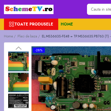
Toate Produsele
TOATE PRODUSELE
HOME
Placi de baza
Sursa alimentare
Home /
Placi de baza /
EL.MS3663S-FE48 = TP.MS3663S.PB763 (T) -
Seturi Benzi LED
Revista Service TV
-28%
Module TCON
Driver LED
Diverse