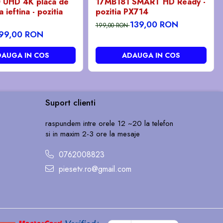
 UHD 4K placa de
17MB181 SMART HD Ready -
 ieftina - pozitia
pozitia PX714
139,00 RON
199,00 RON
99,00 RON
AUGA IN COS
ADAUGA IN COS
Suport clienti
raspundem intre orele 12 ~20 la telefon
si in maxim 2-3 ore la mesaje
0762008823
piesetv.ro@gmail.com