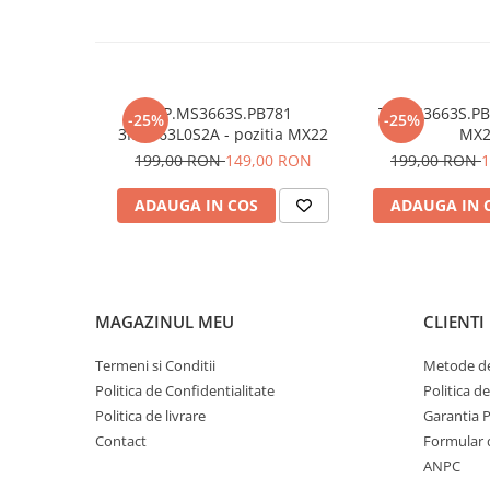
TP.MS3663S.PB781
TP.MS3663S.PB8
-25%
-25%
3MS663L0S2A - pozitia MX22
MX2
199,00 RON
149,00 RON
199,00 RON
1
ADAUGA IN COS
ADAUGA IN 
MAGAZINUL MEU
CLIENTI
Termeni si Conditii
Metode de
Politica de Confidentialitate
Politica d
Politica de livrare
Garantia 
Contact
Formular 
ANPC