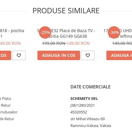
PRODUSE SIMILARE
18 - pozitia
STV512E32 Placa de Baza TV -
17MB100 UHD 
-25%
-34%
1
pozitia GG149 GG638
noua ieftin
49,00 RON
199,00 RON
149,00 RON
149,00 R
COS
ADAUGA IN COS
ADAUGA I
DATE COMERCIALE
 Plata
SCHEMETV SRL
e Retur
J38/1280/2021
Produselor
45320552
de Retur
str Mihai Viteazu 69
Ramnicu-Valcea, Valcea