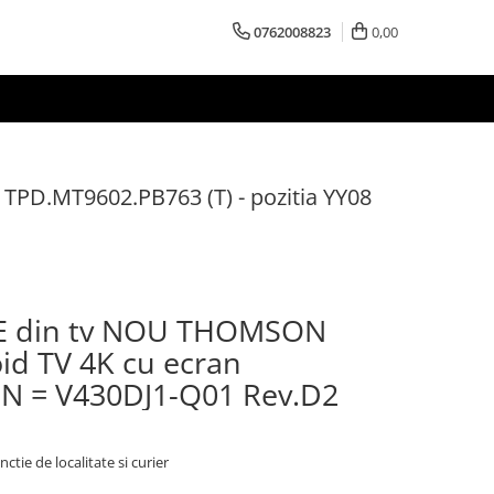
0762008823
0,00
PD.MT9602.PB763 (T) - pozitia YY08
OE din tv NOU THOMSON
d TV 4K cu ecran
 = V430DJ1-Q01 Rev.D2
nctie de localitate si curier