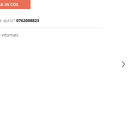
A IN COS
e ajutor?
0762008823
informatii