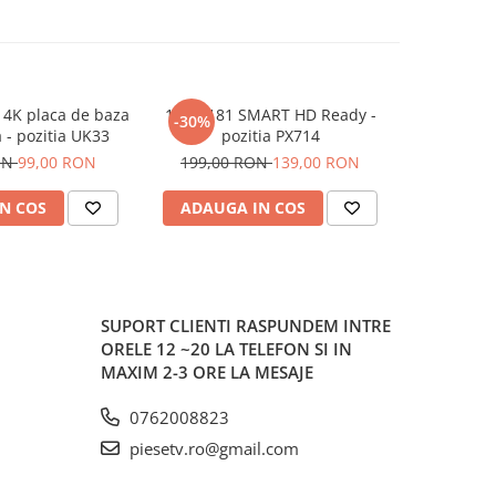
4K placa de baza
17MB181 SMART HD Ready -
B
-30%
-13%
a - pozitia UK33
pozitia PX714
KANT_SU
03231A
ON
99,00 RON
199,00 RON
139,00 RON
399,00
WCD730M
pozit
N COS
ADAUGA IN COS
ADAUG
SUPORT CLIENTI
RASPUNDEM INTRE
ORELE 12 ~20 LA TELEFON SI IN
MAXIM 2-3 ORE LA MESAJE
0762008823
piesetv.ro@gmail.com