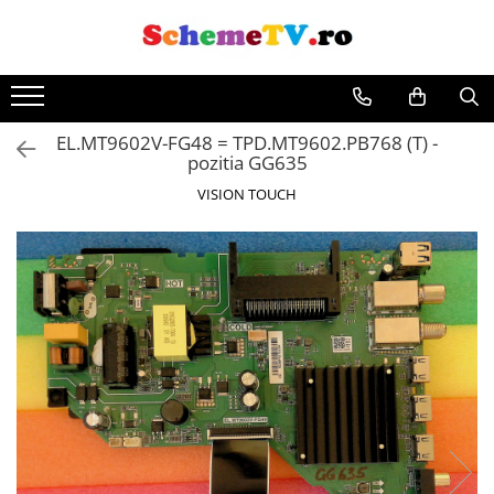
EL.MT9602V-FG48 = TPD.MT9602.PB768 (T) -
pozitia GG635
VISION TOUCH