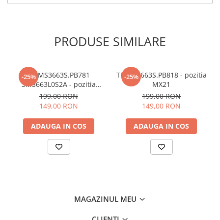
PRODUSE SIMILARE
TP.MS3663S.PB781
TP.MS3663S.PB818 - pozitia
-25%
-25%
3MS663L0S2A - pozitia
MX21
MX22
199,00 RON
199,00 RON
149,00 RON
149,00 RON
ADAUGA IN COS
ADAUGA IN COS
MAGAZINUL MEU
CLIENTI