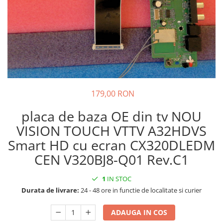
179,00 RON
placa de baza OE din tv NOU
VISION TOUCH VTTV A32HDVS
Smart HD cu ecran CX320DLEDM
CEN V320BJ8-Q01 Rev.C1
1
IN STOC
Durata de livrare:
24 - 48 ore in functie de localitate si curier
ADAUGA IN COS