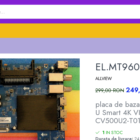
EL.MT9602
ALLVIEW
249
299,00 RON
placa de baz
U Smart 4K 
CV500U2-T01
1
IN STOC
Durata de livrare:
24 -