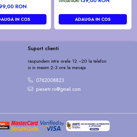
139,00 RON
199,00 RON
99,00 RON
AUGA IN COS
ADAUGA IN COS
Suport clienti
raspundem intre orele 12 ~20 la telefon
si in maxim 2-3 ore la mesaje
0762008823
piesetv.ro@gmail.com