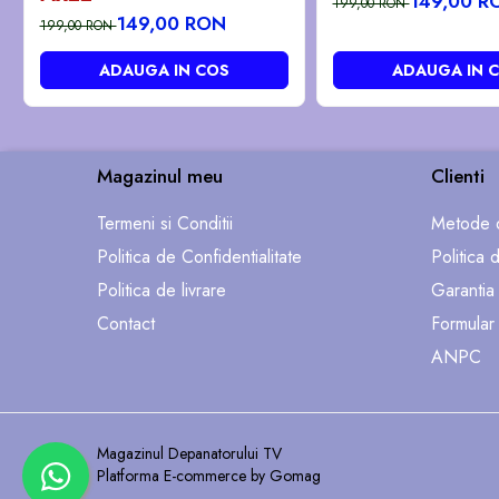
149,00 R
199,00 RON
149,00 RON
199,00 RON
ADAUGA IN COS
ADAUGA IN 
Magazinul meu
Clienti
Termeni si Conditii
Metode d
Politica de Confidentialitate
Politica 
Politica de livrare
Garantia
Contact
Formular
ANPC
Magazinul Depanatorului TV
Platforma E-commerce by Gomag