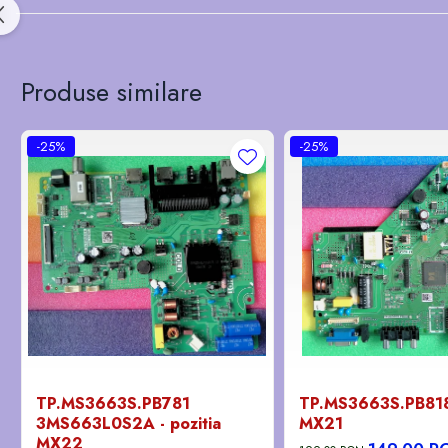
Produse similare
-25%
-25%
TP.MS3663S.PB781
TP.MS3663S.PB818 
3MS663L0S2A - pozitia
MX21
MX22