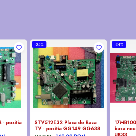
-25%
-34%
- pozitia
STV512E32 Placa de Baza
17MB100
TV - pozitia GG149 GG638
baza noua
UK33