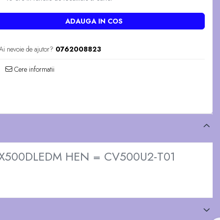
ADAUGA IN COS
Ai nevoie de ajutor?
0762008823
Cere informatii
n CX500DLEDM HEN = CV500U2-T01