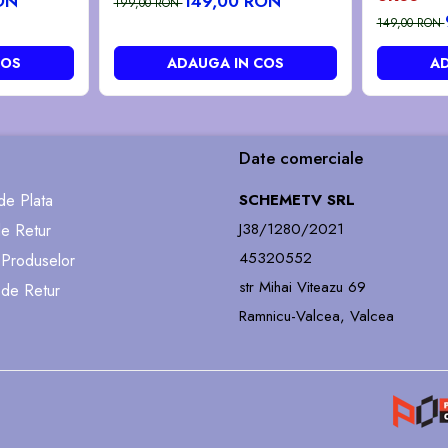
ON
149,00 RON
199,00 RON
149,00 RON
COS
ADAUGA IN COS
AD
Date comerciale
e Plata
SCHEMETV SRL
J38/1280/2021
de Retur
45320552
 Produselor
str Mihai Viteazu 69
 de Retur
Ramnicu-Valcea, Valcea