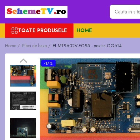
Toate Produsele
TOATE PRODUSELE
HOME
Placi de baza
Sursa alimentare
Home /
Placi de baza /
EL.MT9602V-FG95 - pozitia GG614
Seturi Benzi LED
Revista Service TV
-17%
Module TCON
Driver LED
Diverse