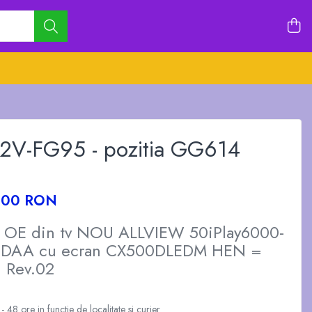
V-FG95 - pozitia GG614
,00 RON
a OE din tv NOU ALLVIEW 50iPlay6000-
VIDAA cu ecran CX500DLEDM HEN =
 Rev.02
 48 ore in functie de localitate si curier