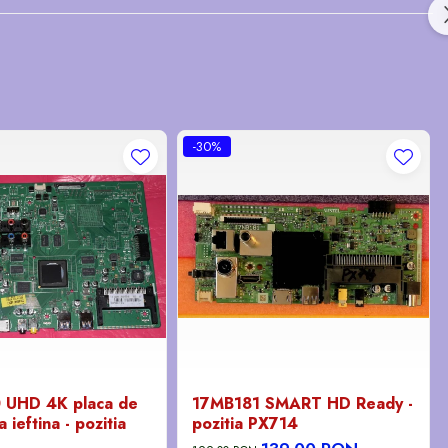
-30%
 UHD 4K placa de
17MB181 SMART HD Ready -
 ieftina - pozitia
pozitia PX714