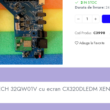
2
IN STOC
Durata de livrare:
24 -
Cod Produs:
C3998
Adauga la Favorite
TECH 32QW01V cu ecran CX320DLEDM XEN =