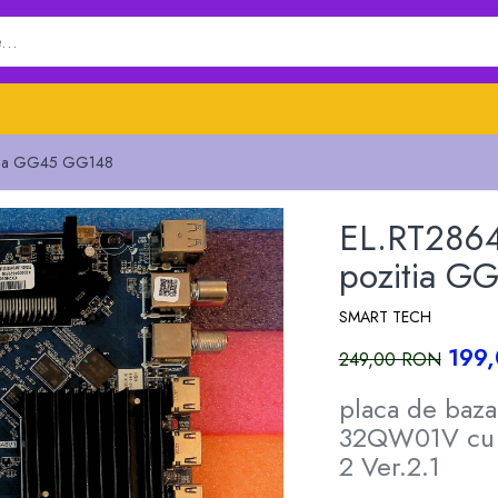
itia GG45 GG148
EL.RT286
pozitia 
SMART TECH
199
249,00 RON
placa de baz
32QW01V cu 
2 Ver.2.1