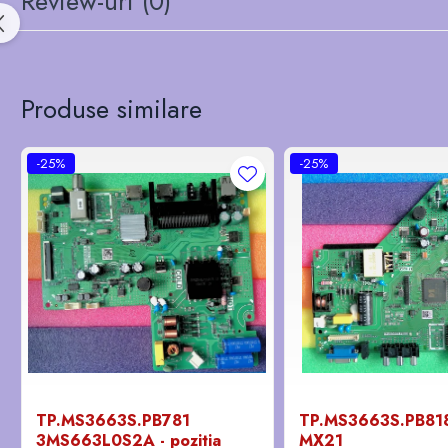
Review-uri
(0)
Produse similare
-25%
-25%
TP.MS3663S.PB781
TP.MS3663S.PB818 
3MS663L0S2A - pozitia
MX21