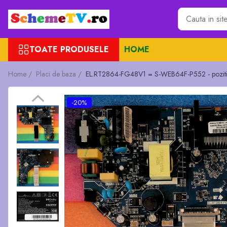
Toate Produsele
TOATE PRODUSELE
HOME
Placi de baza
Sursa alimentare
Home /
Placi de baza /
EL.RT2864-FG48V1 = S-WEB64F-P552 - poz
Seturi Benzi LED
Revista Service TV
-20%
Module TCON
Driver LED
Diverse