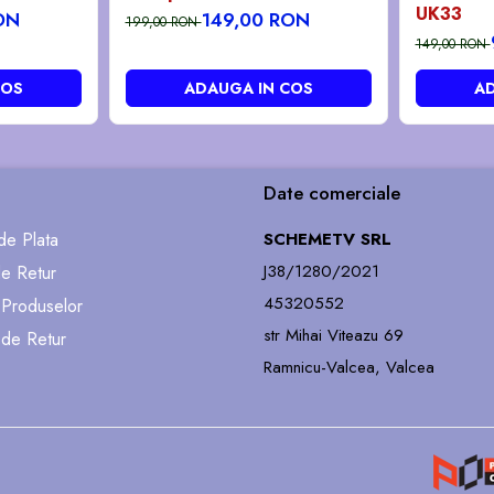
UK33
ON
149,00 RON
199,00 RON
149,00 RON
COS
ADAUGA IN COS
AD
Date comerciale
e Plata
SCHEMETV SRL
J38/1280/2021
de Retur
45320552
 Produselor
str Mihai Viteazu 69
 de Retur
Ramnicu-Valcea, Valcea