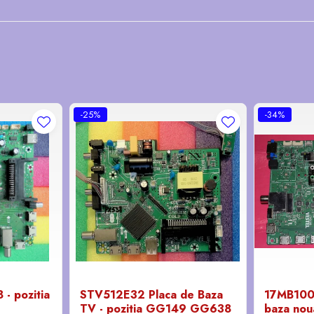
-25%
-34%
- pozitia
STV512E32 Placa de Baza
17MB100
TV - pozitia GG149 GG638
baza noua