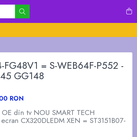
4-FG48V1 = S-WEB64F-P552 -
GG45 GG148
,00 RON
a OE din tv NOU SMART TECH
ecran CX320DLEDM XEN = ST3151B07-