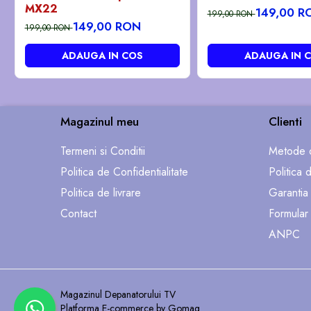
MX22
149,00 R
199,00 RON
149,00 RON
199,00 RON
ADAUGA IN COS
ADAUGA IN 
Magazinul meu
Clienti
Termeni si Conditii
Metode d
Politica de Confidentialitate
Politica 
Politica de livrare
Garantia
Contact
Formular
ANPC
Magazinul Depanatorului TV
Platforma E-commerce by Gomag