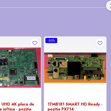
-30%
 UHD 4K placa de
17MB181 SMART HD Ready -
 ieftina - pozitia
pozitia PX714