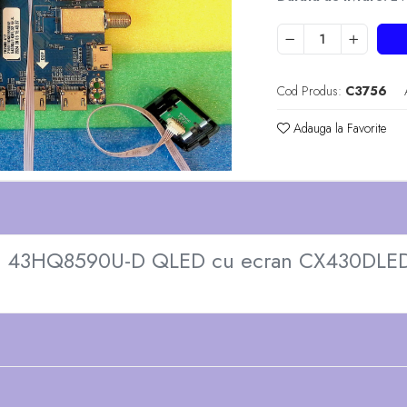
Cod Produs:
C3756
Adauga la Favorite
N 43HQ8590U-D QLED cu ecran CX430DLE