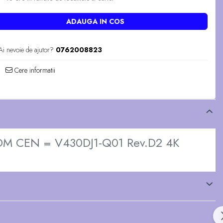
ADAUGA IN COS
Ai nevoie de ajutor?
0762008823
Cere informatii
DM CEN = V430DJ1-Q01 Rev.D2 4K