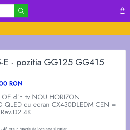
-E - pozitia GG125 GG415
,00 RON
a OE din tv NOU HORIZON
 QLED cu ecran CX430DLEDM CEN =
Rev.D2 4K
 48 ore in functie de localitate si curier