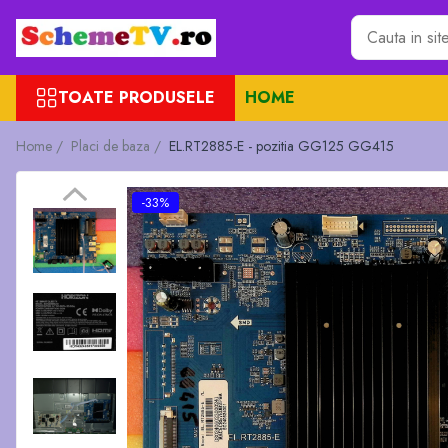
Toate Produsele
TOATE PRODUSELE
HOME
Placi de baza
Sursa alimentare
Home /
Placi de baza /
EL.RT2885-E - pozitia GG125 GG415
Seturi Benzi LED
Revista Service TV
-33%
Module TCON
Driver LED
Diverse