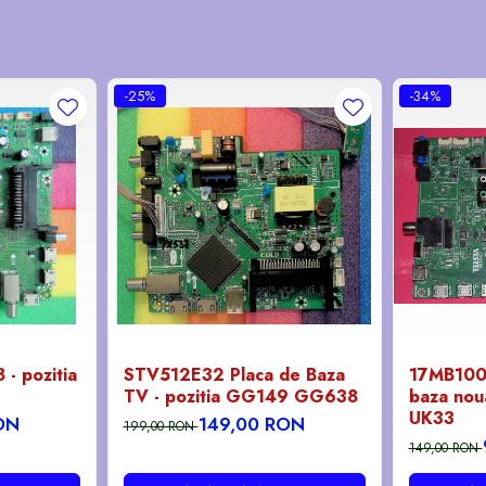
-25%
-34%
- pozitia
STV512E32 Placa de Baza
17MB100
TV - pozitia GG149 GG638
baza noua
UK33
ON
149,00 RON
199,00 RON
149,00 RON