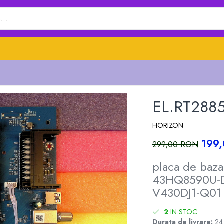
EL.RT2885
HORIZON
199
299,00 RON
placa de baz
43HQ8590U-D
V430DJ1-Q01 
2
IN STOC
Durata de livrare:
24 -