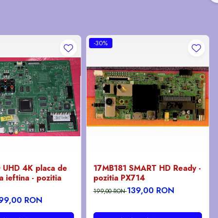
-30%
 UHD 4K placa de
17MB181 SMART HD Ready -
 ieftina - pozitia
pozitia PX714
139,00 RON
199,00 RON
99,00 RON