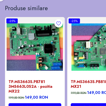
Produse similare
-25%
-25%
TP.MS3663S.PB781
TP.MS3663S.PB818 
3MS663L0S2A - pozitia
MX21
MX22
149,00 R
199,00 RON
149,00 RON
199,00 RON