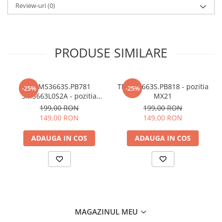
Review-uri
(0)
PRODUSE SIMILARE
TP.MS3663S.PB781
TP.MS3663S.PB818 - pozitia
-25%
-25%
3MS663L0S2A - pozitia
MX21
MX22
199,00 RON
199,00 RON
149,00 RON
149,00 RON
ADAUGA IN COS
ADAUGA IN COS
MAGAZINUL MEU