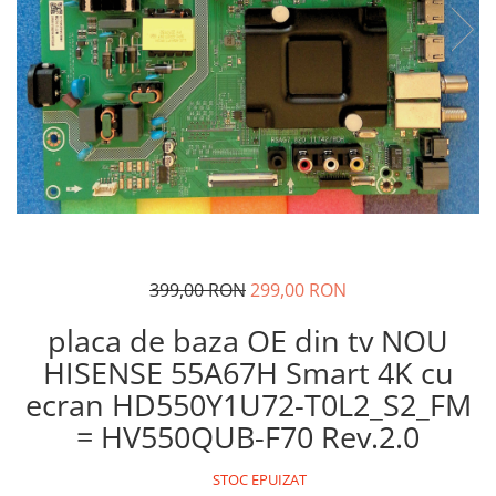
399,00 RON
299,00 RON
placa de baza OE din tv NOU
HISENSE 55A67H Smart 4K cu
ecran HD550Y1U72-T0L2_S2_FM
= HV550QUB-F70 Rev.2.0
STOC EPUIZAT