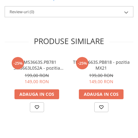
Review-uri
(0)
PRODUSE SIMILARE
TP.MS3663S.PB781
TP.MS3663S.PB818 - pozitia
-25%
-25%
3MS663L0S2A - pozitia
MX21
MX22
199,00 RON
199,00 RON
149,00 RON
149,00 RON
ADAUGA IN COS
ADAUGA IN COS