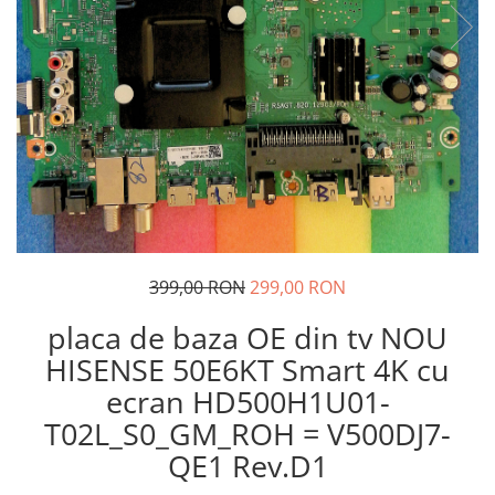
399,00 RON
299,00 RON
placa de baza OE din tv NOU
HISENSE 50E6KT Smart 4K cu
ecran HD500H1U01-
T02L_S0_GM_ROH = V500DJ7-
QE1 Rev.D1