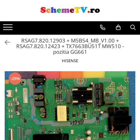
Toate Produsele
Placi de baza
RSAG7.820.12903 + M5B54_MB_V1.00 +
Sursa alimentare
RSAG7.820.12423 + TX7663BU51T MW510 -
Seturi Benzi LED
pozitia GG661
Revista Service TV
HISENSE
Module TCON
Driver LED
-25%
Diverse