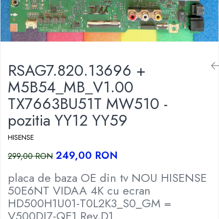
RSAG7.820.13696 +
M5B54_MB_V1.00
TX7663BU51T MW510 -
pozitia YY12 YY59
HISENSE
249,00 RON
299,00 RON
placa de baza OE din tv NOU HISENSE
50E6NT VIDAA 4K cu ecran
HD500H1U01-T0L2K3_S0_GM =
V500DJ7-QE1 Rev.D1