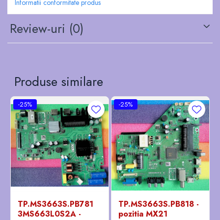
Informatii conformitate produs
Review-uri
(0)
Produse similare
-25%
-25%
TP.MS3663S.PB781
TP.MS3663S.PB818 -
3MS663L0S2A -
pozitia MX21