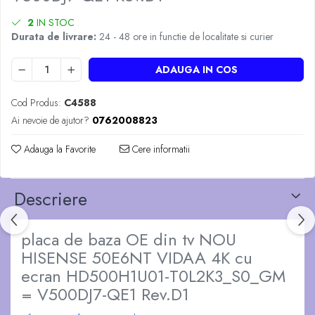
2
IN STOC
Durata de livrare:
24 - 48 ore in functie de localitate si curier
ADAUGA IN COS
Cod Produs:
C4588
Ai nevoie de ajutor?
0762008823
Adauga la Favorite
Cere informatii
Descriere
placa de baza OE din tv NOU
HISENSE 50E6NT VIDAA 4K cu
ecran HD500H1U01-T0L2K3_S0_GM
= V500DJ7-QE1 Rev.D1