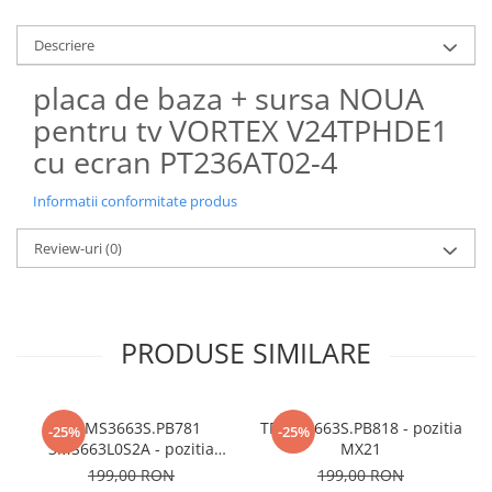
Descriere
placa de baza + sursa NOUA
pentru tv VORTEX V24TPHDE1
cu ecran PT236AT02-4
Informatii conformitate produs
Review-uri
(0)
PRODUSE SIMILARE
TP.MS3663S.PB781
TP.MS3663S.PB818 - pozitia
-25%
-25%
3MS663L0S2A - pozitia
MX21
MX22
199,00 RON
199,00 RON