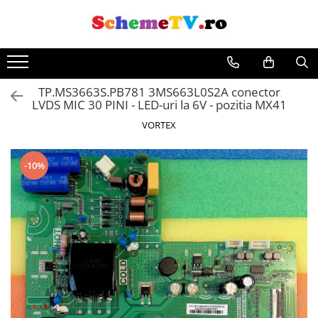
Toate Produsele
Placi de baza
TP.MS3663S.PB781 3MS663L0S2A conector
Sursa alimentare
LVDS MIC 30 PINI - LED-uri la 6V - pozitia MX41
Seturi Benzi LED
VORTEX
Revista Service TV
Module TCON
-10%
Driver LED
Diverse