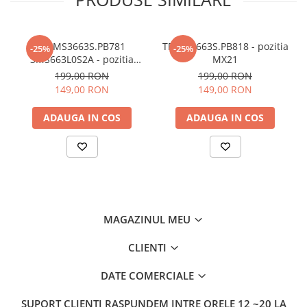
TP.MS3663S.PB781
TP.MS3663S.PB818 - pozitia
-25%
-25%
3MS663L0S2A - pozitia
MX21
MX22
199,00 RON
199,00 RON
149,00 RON
149,00 RON
ADAUGA IN COS
ADAUGA IN COS
MAGAZINUL MEU
CLIENTI
DATE COMERCIALE
SUPORT CLIENTI
RASPUNDEM INTRE ORELE 12 ~20 LA