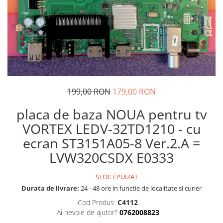
199,00 RON
179,00 RON
placa de baza NOUA pentru tv
VORTEX LEDV-32TD1210 - cu
ecran ST3151A05-8 Ver.2.A =
LVW320CSDX E0333
STOC EPUIZAT
Durata de livrare:
24 - 48 ore in functie de localitate si curier
Cod Produs:
C4112
Ai nevoie de ajutor?
0762008823