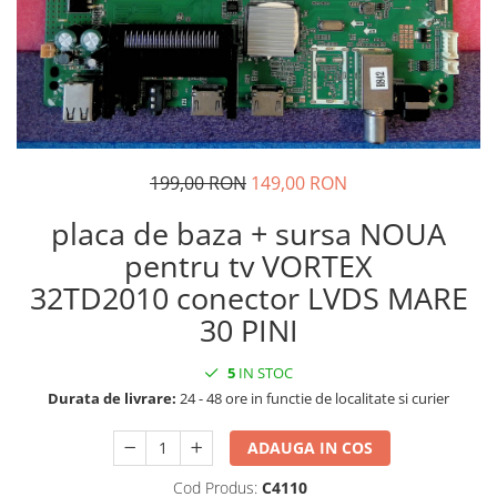
199,00 RON
149,00 RON
placa de baza + sursa NOUA
pentru tv VORTEX
32TD2010 conector LVDS MARE
30 PINI
5
IN STOC
Durata de livrare:
24 - 48 ore in functie de localitate si curier
ADAUGA IN COS
Cod Produs:
C4110