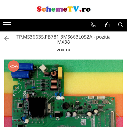
TP.MS3663S.PB781 3MS663L0S2A - pozitia
MX38
VORTEX
-25%