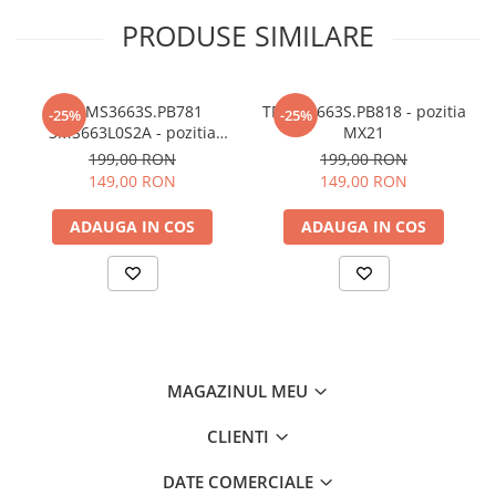
PRODUSE SIMILARE
TP.MS3663S.PB781
TP.MS3663S.PB818 - pozitia
-25%
-25%
3MS663L0S2A - pozitia
MX21
MX22
199,00 RON
199,00 RON
149,00 RON
149,00 RON
ADAUGA IN COS
ADAUGA IN COS
MAGAZINUL MEU
CLIENTI
DATE COMERCIALE