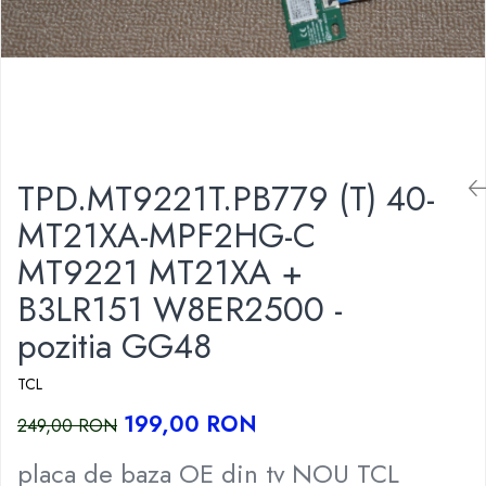
TPD.MT9221T.PB779 (T) 40-
MT21XA-MPF2HG-C
MT9221 MT21XA +
B3LR151 W8ER2500 -
pozitia GG48
TCL
199,00 RON
249,00 RON
placa de baza OE din tv NOU TCL