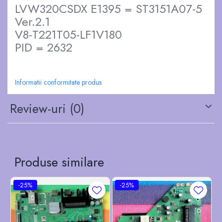
LVW320CSDX E1395 = ST3151A07-5
Ver.2.1
V8-T221T05-LF1V180
PID = 2632
Informatii conformitate produs
Review-uri
(0)
Produse similare
-25%
-25%