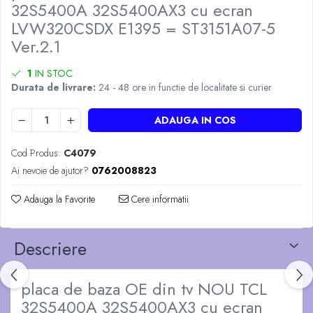
32S5400A 32S5400AX3 cu ecran
LVW320CSDX E1395 = ST3151A07-5
Ver.2.1
1
IN STOC
Durata de livrare:
24 - 48 ore in functie de localitate si curier
ADAUGA IN COS
Cod Produs:
C4079
Ai nevoie de ajutor?
0762008823
Adauga la Favorite
Cere informatii
Descriere
placa de baza OE din tv NOU TCL
32S5400A 32S5400AX3 cu ecran