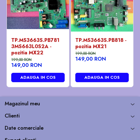
TP.MS3663S.PB781
TP.MS3663S.PB818 -
3MS663L0S2A -
pozitia MX21
pozitia MX22
199,00 RON
149,00 RON
199,00 RON
149,00 RON
ADAUGA IN COS
ADAUGA IN COS
Magazinul meu
Clienti
Date comerciale
Suport clienti