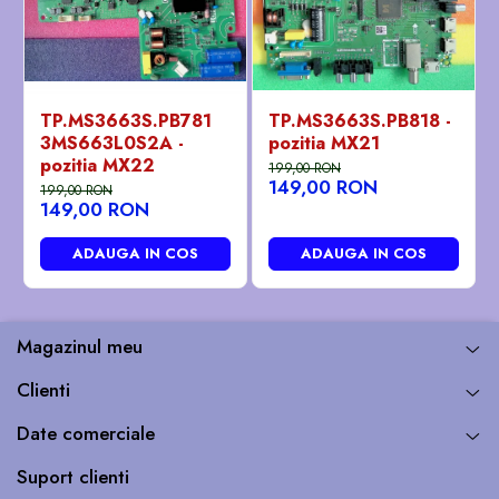
TP.MS3663S.PB781
TP.MS3663S.PB818 -
3MS663L0S2A -
pozitia MX21
pozitia MX22
199,00 RON
149,00 RON
199,00 RON
149,00 RON
ADAUGA IN COS
ADAUGA IN COS
Magazinul meu
Clienti
Date comerciale
Suport clienti