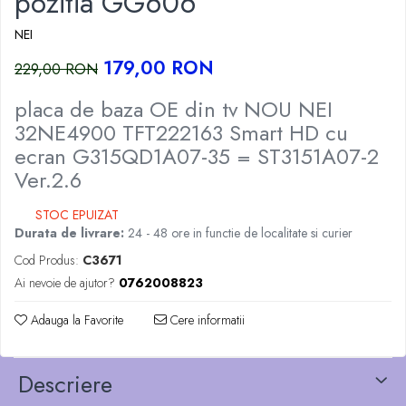
pozitia GG606
NEI
179,00 RON
229,00 RON
placa de baza OE din tv NOU NEI
32NE4900 TFT222163 Smart HD cu
ecran G315QD1A07-35 = ST3151A07-2
Ver.2.6
STOC EPUIZAT
Durata de livrare:
24 - 48 ore in functie de localitate si curier
Cod Produs:
C3671
Ai nevoie de ajutor?
0762008823
Adauga la Favorite
Cere informatii
Descriere