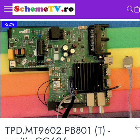
-22%
TPD.MT9602.PB801 (T) -