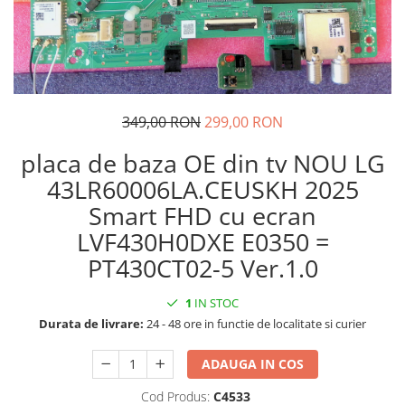
349,00 RON
299,00 RON
placa de baza OE din tv NOU LG
43LR60006LA.CEUSKH 2025
Smart FHD cu ecran
LVF430H0DXE E0350 =
PT430CT02-5 Ver.1.0
1
IN STOC
Durata de livrare:
24 - 48 ore in functie de localitate si curier
ADAUGA IN COS
Cod Produs:
C4533