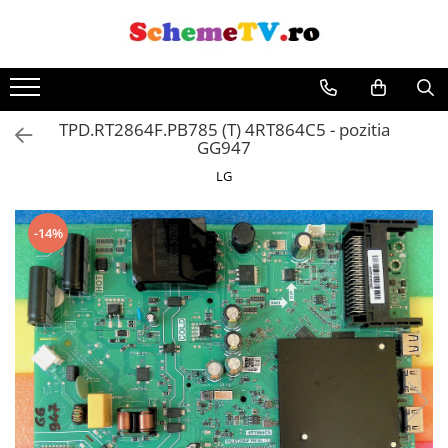
TPD.RT2864F.PB785 (T) 4RT864C5 - pozitia
GG947
LG
-14%