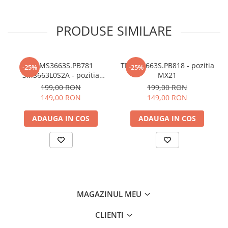
PRODUSE SIMILARE
TP.MS3663S.PB781
TP.MS3663S.PB818 - pozitia
-25%
-25%
3MS663L0S2A - pozitia
MX21
MX22
199,00 RON
199,00 RON
149,00 RON
149,00 RON
ADAUGA IN COS
ADAUGA IN COS
MAGAZINUL MEU
CLIENTI