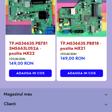
TP.MS3663S.PB781
TP.MS3663S.PB818 -
3MS663L0S2A -
pozitia MX21
pozitia MX22
199,00 RON
149,00 RON
199,00 RON
149,00 RON
ADAUGA IN COS
ADAUGA IN COS
Magazinul meu
Clienti