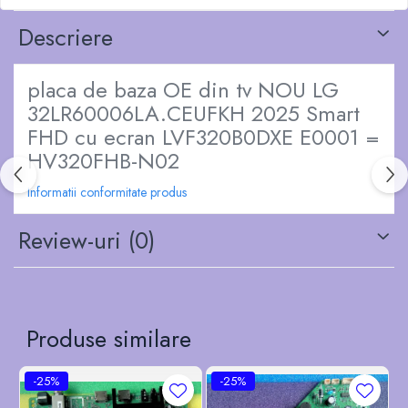
Descriere
placa de baza OE din tv NOU LG
32LR60006LA.CEUFKH 2025 Smart
FHD cu ecran LVF320B0DXE E0001 =
HV320FHB-N02
Informatii conformitate produs
Review-uri
(0)
Produse similare
-25%
-25%