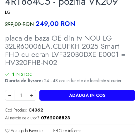
4RT864C5 - pozitia VK209
LG
249,00 RON
299,00 RON
placa de baza OE din tv NOU LG
32LR60006LA.CEUFKH 2025 Smart
FHD cu ecran LVF320B0DXE E0001 =
HV320FHB-N02
1
IN STOC
Durata de livrare:
24 - 48 ore in functie de localitate si curier
ADAUGA IN COS
Cod Produs:
C4362
Ai nevoie de ajutor?
0762008823
Adauga la Favorite
Cere informatii