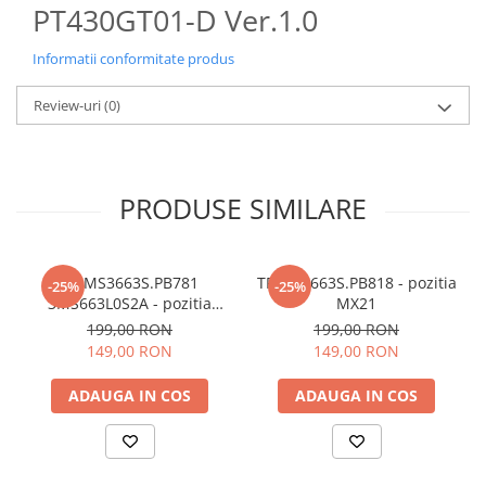
PT430GT01-D Ver.1.0
Informatii conformitate produs
Review-uri
(0)
PRODUSE SIMILARE
TP.MS3663S.PB781
TP.MS3663S.PB818 - pozitia
-25%
-25%
3MS663L0S2A - pozitia
MX21
MX22
199,00 RON
199,00 RON
149,00 RON
149,00 RON
ADAUGA IN COS
ADAUGA IN COS