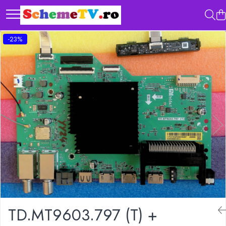
-23%
TD.MT9603.797 (T) +