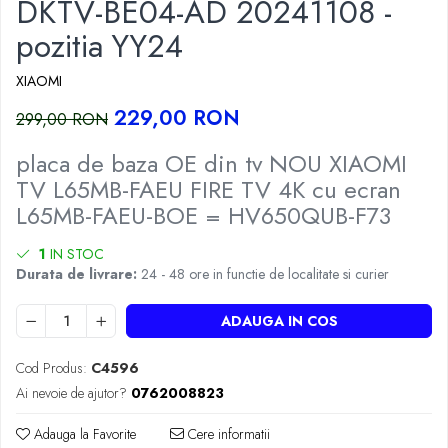
DKTV-BE04-AD 20241108 -
pozitia YY24
XIAOMI
229,00 RON
299,00 RON
placa de baza OE din tv NOU XIAOMI
TV L65MB-FAEU FIRE TV 4K cu ecran
L65MB-FAEU-BOE = HV650QUB-F73
1
IN STOC
Durata de livrare:
24 - 48 ore in functie de localitate si curier
ADAUGA IN COS
Cod Produs:
C4596
Ai nevoie de ajutor?
0762008823
Adauga la Favorite
Cere informatii