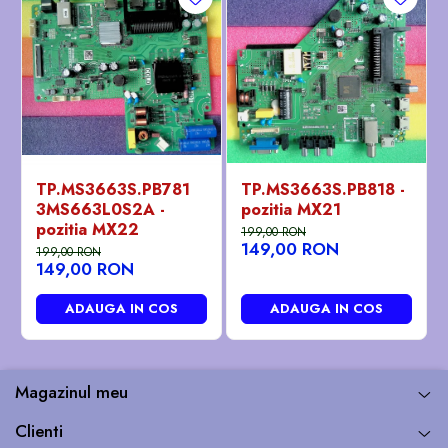
TP.MS3663S.PB781
TP.MS3663S.PB818 -
3MS663L0S2A -
pozitia MX21
pozitia MX22
199,00 RON
149,00 RON
199,00 RON
149,00 RON
ADAUGA IN COS
ADAUGA IN COS
Magazinul meu
Clienti